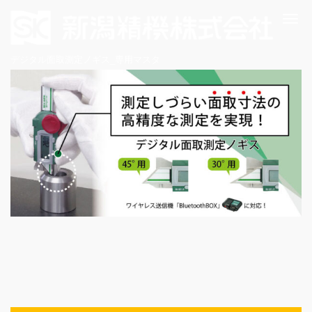
Me
デジタル面取測定ノギス_専用マスタ