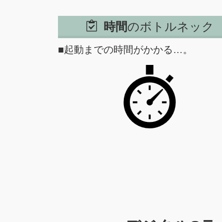
時間
のボトルネック
■起動までの時間がかかる…。