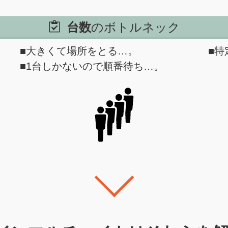
台数
のボトルネック
■大きくて場所をとる…。
■特
■1台しかないので順番待ち…。